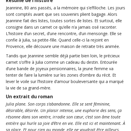
Résumé de l’histoire
Jeannine, 80 ans passés, a la mémoire qui s’effiloche. Les jours
sont comptés avant que ses souvenirs plient bagage. Alors
Jeannine fait des listes, toutes sortes de listes. Et surtout, elle
consigne dans un carnet ce qu’elle n’a jamais osé raconter.
L’histoire d’un secret, d’une rencontre, d’un mensonge. Elle se
confie à Julia, sa petite-fille. Quand celle-ci la rejoint en
Provence, elle découvre une maison de retraite très animée.
Tandis que Jeannine semble déjà partie bien loin, le précieux
carnet s’offre à Julia comme un cadeau du destin. Entourée
d’une bande de joyeux pensionnaires, la jeune femme va
tenter de faire la lumière sur les zones d’ombre du récit. Et
lever le voile sur l’histoire d’amour bouleversante qui a marqué
la vie de sa grand-mère.
Un extrait du roman
Julia plane. Son corps s’abandonne. Elle se sent féminine,
désirable, désirée. Un plaisir intense, une euphorie des sens, ça
résonne dans son ventre, irradie son cœur, c’est son âme toute
entière qui hurle sa joie d’être en vie. Elle est ici et maintenant. À
sa place. Et pour rien au monde, elle ne voudrait être ailleurs.